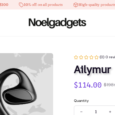
10% off on all products
High-quality products
(0) 0 rev
Ailymur
$114.00
$198
Quantity