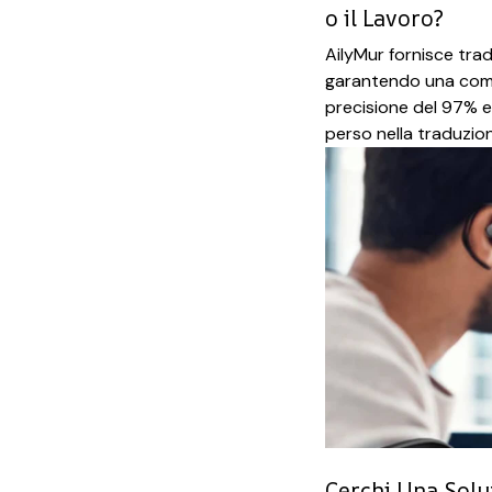
o il Lavoro?
AilyMur fornisce tra
garantendo una comu
precisione del 97% e c
perso nella traduzio
Cerchi Una Solu