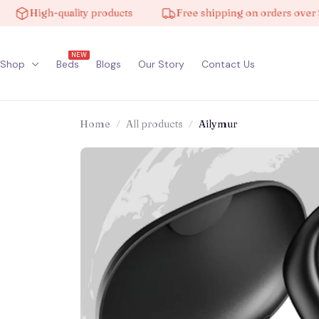
High-quality products
Free shipping on orders over $100
NEW
Shop
Beds
Blogs
Our Story
Contact Us
Home
All products
Ailymur