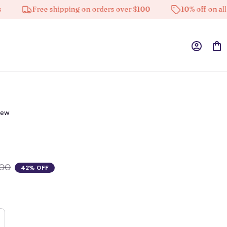
Free shipping on orders over $100
10% off on all prod
iew
.00
42% OFF