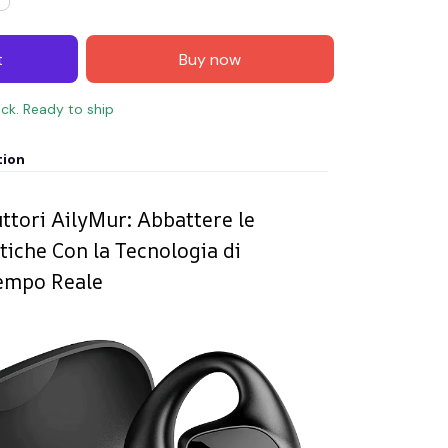
t
Buy now
ock. Ready to ship
tion
ttori AilyMur: Abbattere le
tiche Con la Tecnologia di
Tempo Reale