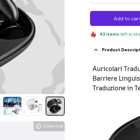
Add to car
43
items
left in st
Product Descrip
Auricolari Tradu
Barriere Linguis
Traduzione in 
Collected